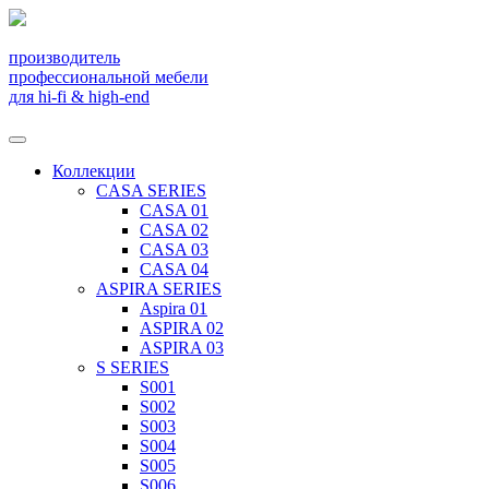
производитель
профессиональной мебели
для hi-fi & high-end
Коллекции
CASA SERIES
CASA 01
CASA 02
CASA 03
CASA 04
ASPIRA SERIES
Aspira 01
ASPIRA 02
ASPIRA 03
S SERIES
S001
S002
S003
S004
S005
S006