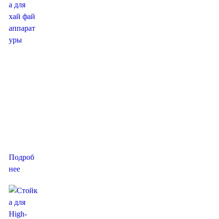
Професси
ональная
стойка
для хай
фай
аппарату
ры от
«Voxmod
ule».
Подроб
нее