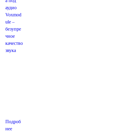
Стойка
под аудио
от
«Voxmod
ule».
Когда
качество
имеет
значение.
Подроб
нее