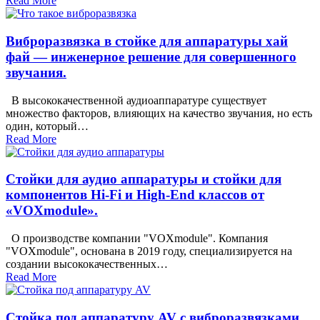
Read More
Виброразвязка в стойке для аппаратуры хай
фай — инженерное решение для совершенного
звучания.
В высококачественной аудиоаппаратуре существует
множество факторов, влияющих на качество звучания, но есть
один, который…
Read More
Стойки для аудио аппаратуры и стойки для
компонентов Hi-Fi и High-End классов от
«VOXmodule».
О производстве компании "VOXmodule". Компания
"VOXmodule", основана в 2019 году, специализируется на
создании высококачественных…
Read More
Стойка под аппаратуру AV с виброразвязками.