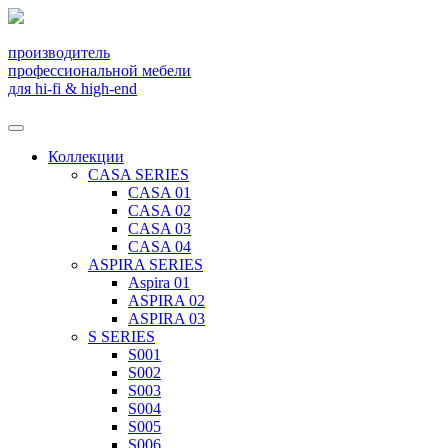
производитель
профессиональной мебели
для hi-fi & high-end
Коллекции
CASA SERIES
CASA 01
CASA 02
CASA 03
CASA 04
ASPIRA SERIES
Aspira 01
ASPIRA 02
ASPIRA 03
S SERIES
S001
S002
S003
S004
S005
S006