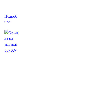
тов Hi-Fi
и...
Подроб
нее
Стойка
под
аппарату
ру AV с
виброраз
вязками.
Инновац
ии в
производ
стве AV-