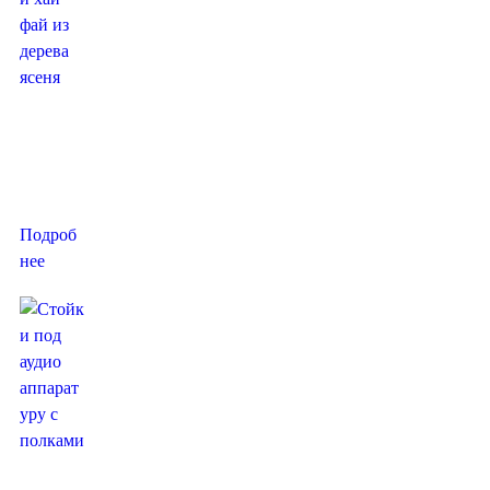
Стойка
хай фай
от
производ
ителя.
Подроб
нее
Стойка