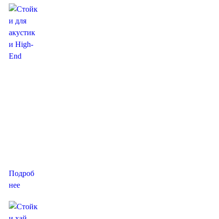
Стойки
для
акустики
High-End
от
производ
ителя
«Voxmod
ule».
Подроб
нее