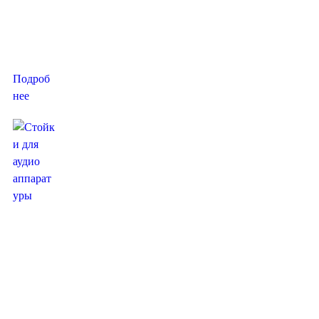
инженер
ное
решение.
..
Подроб
нее
Стойки
для аудио
аппарату
ры и
стойки
для
компонен