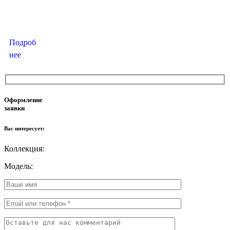
системы
HI-FI
уровня.
Подроб
нее
Оформление
заявки
Вас интересует:
Коллекция:
Модель: